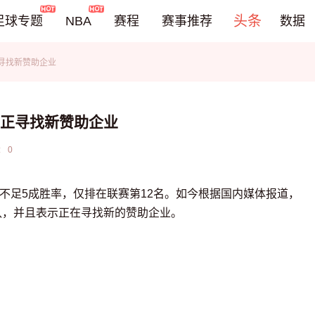
头条
足球专题
NBA
赛程
赛事推荐
数据
正寻找新赞助企业
DOTA2
LOL
CSGO
 正寻找新赞助企业
KOG
:
0
负不足5成胜率，仅排在联赛第12名。如今根据国内媒体报道，
认，并且表示正在寻找新的赞助企业。