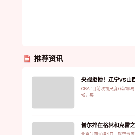
推荐资讯
央视拒播！辽宁VS山
CBA “目前吹罚尺度非常容易受伤，但是辽宁队展现出了斗志，尤其在人员越短缺，球队越困难的时
候，每
普尔排在格林和克雷之
北京时间10月9日，联盟专