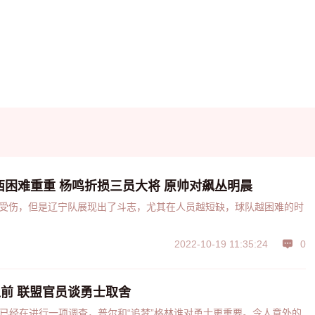
西困难重重 杨鸣折损三员大将 原帅对飙丛明晨
2022-10-19 11:35:24
0
前 联盟官员谈勇士取舍
家已经在进行一项调查，普尔和“追梦”格林谁对勇士更重要。令人意外的