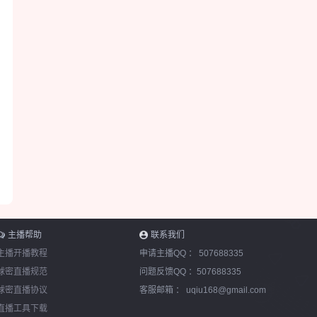
主播帮助
联系我们
主播开播教程
申请主播QQ ：
507688335
球密直播规范
问题反馈QQ ：
507688335
球密直播协议
客服邮箱 ：
uqiu168@gmail.com
直播工具下载