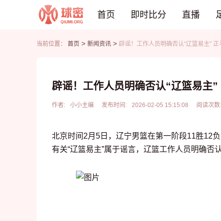
首页
即时比分
直播
>
>
当前位置：
首页
新闻资讯
辟谣！工作人员明确否认“辽篮易主” 
CBA
DOTA2
欧冠
NBA
足球
足球推荐
头条
足球资料库
比分
WNBA
LOL
英超
CBA
篮球
篮球推荐
社区
篮球资料库
比分
NCAA
CSGO
意甲
WNBA
辟谣！工作人员明确否认“辽篮易主”
KOG
德甲
NCAA
网球
有料专家
比分
西甲
作者:
小小主编
发布时间:
2026-02-05 15:15:08
阅读次数
法甲
棒球
比分
北京时间2月5日，辽宁男篮在第一阶段11胜12
电竞
比分
有关“辽篮易主”属于谣言，辽篮工作人员明确否