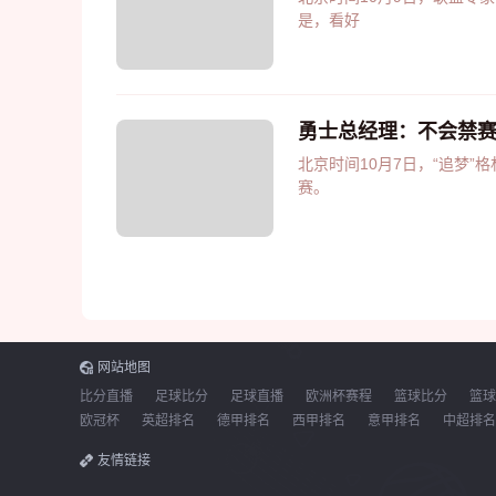
是，看好
勇士总经理：不会禁赛
北京时间10月7日，“追梦
赛。
网站地图
比分直播
足球比分
足球直播
欧洲杯赛程
篮球比分
篮球
欧冠杯
英超排名
德甲排名
西甲排名
意甲排名
中超排名
友情链接