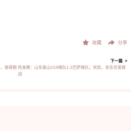
收藏
分享
下一篇 >
队，值得期
热身赛：山东泰山U18梯队1-2巴萨梯队；宋凯、安东尼奥督
战