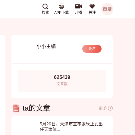
搜索
APP下载
开播
关注
球密APP下载
小小主编
关注
625439
文章数
扫描下载有料完整版APP
qiumi.org
ta的文章
更多
5月20日，天津市宣布张欣正式出
任天津体...