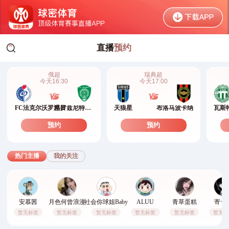
直播
预约
qiumi.org
俄超
瑞典超
今天
16:30
今天
17:00
FC法克尔沃罗涅日
格罗兹尼特里克
天狼星
布洛马波卡纳
瓦斯
预约
预约
热门主播
我的关注
安慕茜
月色何曾浪漫
社会你球姐Baby
ALUU
青草蛋糕
寄卡
暂无标签
暂无标签
暂无标签
暂无标签
暂无标签
暂无标