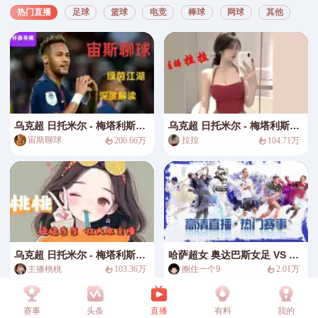
热门直播
足球
篮球
电竞
棒球
网球
其他
乌克超 日托米尔 - 梅塔利斯特1925
乌克超 日托米尔 - 梅塔利斯特1925
宙斯聊球
拉拉
206.66万
104.71万
乌克超 日托米尔 - 梅塔利斯特1925
哈萨超女 奥达巴斯女足 VS BIIK卡滋古特女足
主播桃桃
圈住一个9
103.36万
2.01万
赛事
头条
直播
有料
我的