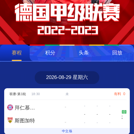
赛程
积分
头条
回放
2026-08-29
星期六
有料
0
联赛-第1轮
18:30
未
-
-
-
-
拜仁慕尼黑
-
-
-
;
斯图加特
-
-
-
-
中立场