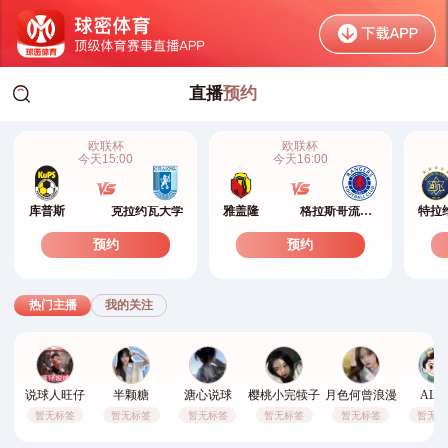
直播
预约
qiumi.org
欧联杯
欧联杯
今天
15:00
今天
16:00
库普斯
克拉约瓦大学
雅盖隆
格拉斯哥流浪者
特拉
预约
预约
热门主播
我的关注
说球人旺仔
半颗糖
溏心说球
樱桃小完犊子
月色何曾浪漫
ALU
暂无标签
暂无标签
暂无标签
暂无标签
暂无标签
暂无标