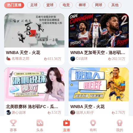
热门直播
足球
篮球
电竞
棒球
网球
其他
WNBA 天空 - 火花
WNBA 芝加哥天空 - 洛杉矶火花
名嘴喜之郎
Cc说球
611.56万
202.51万
北美联赛杯 洛杉矶FC - 瓜达拉哈拉
WNBA 天空 - 火花
溏心说球
说球人旺仔
3.51万
2.76万
赛事
头条
直播
有料
我的